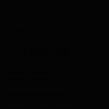
ООО "Атериус"
© ralzo.ru, 2026 все права защищены
8(800)707-24-79
info@ralzo.ru
ДНК-тесты на родство
ДНК-тест на материнство
ДНК-тест на родство по Y-хромосоме
Этническое происхождение
ДНК-тест на этническое происхождение в
ДНК-тест на родство по Y-хромосоме