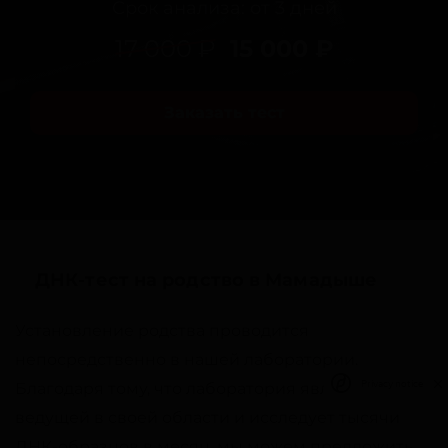
Срок анализа: от 3 дней
17 000 ₽
15 000 ₽
Заказать тест
ДНК-тест на родство в Мамадыше
Установление родства проводится
непосредственно в нашей лаборатории.
Privacy notice
Благодаря тому, что лаборатория является
ведущей в своей области и исследует тысячи
ДНК-образцов в месяц, мы можем предложить