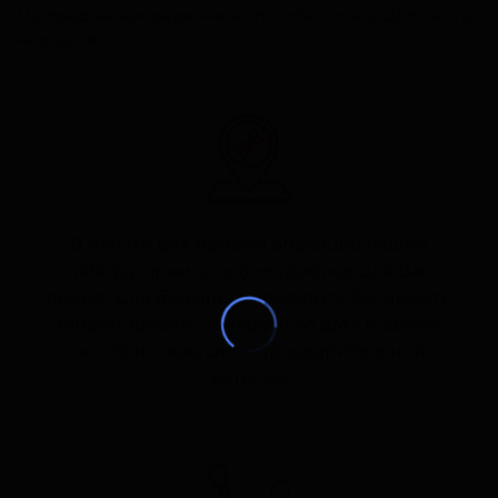
Мы предлагаем различные способы оплаты ДНК-теста
на родство:
В пункте для приема образцов нашей
лаборатории в любое удобное для Вас
время. Для большего комфорта Вы можете
забронировать конкретную дату и время,
воспользовавшись предварительной
записью.