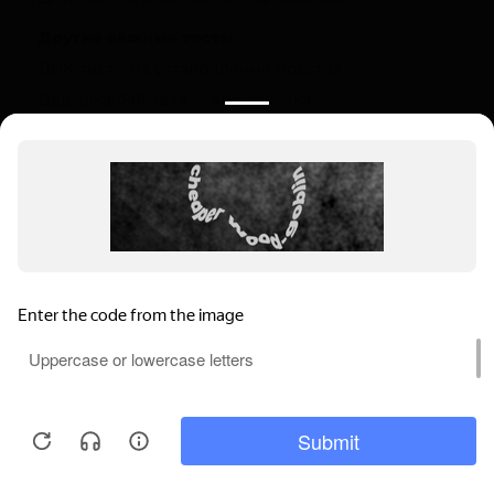
Другие важные тесты
ДНК-тесты на установление родства
Дедушка/бабушка — внук/внучка
Полезная информация
О компании
Цены
Вопрос-ответ (FAQ)
Контакты
Инструкции
Ваш регион:
Мамадыш
Выбрать регион
Мы используем файлы cookie, чтобы
Мамадыш, ул. Ленина, 105
обеспечивать правильную работу нашего
Пн-Вс: 9.00-22.00
веб-сайта и анализировать сетевой