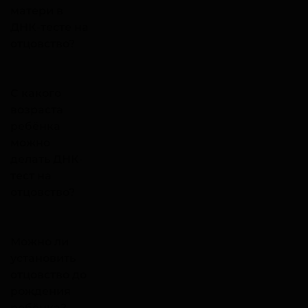
матери в
ДНК-тесте на
отцовство?
С какого
возраста
ребёнка
можно
делать ДНК-
тест на
отцовство?
Можно ли
установить
отцовство до
рождения
ребёнка?