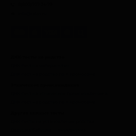
8(800)707-24-79
info@ralzo.ru
ДНК-тесты на родство
ДНК-тест на материнство
ДНК-тест на родство по Y-хромосоме
Этническое происхождение
ДНК-тест на этническое происхождение в
ДНК-тест на родство по Y-хромосоме
Другие важные тесты
ДНК-тесты на установление родства
Дедушка/бабушка — внук/внучка