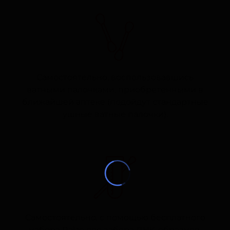
Самостоятельно, воспользовавшись
ватными палочками, приобретенными в
ближайшей аптеке (подойдут стандартные
ушные ватные палочки).
Самостоятельно, с помощью бесплатного
набора Ralzo для забора ДНК-образцов.