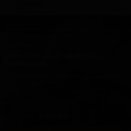
Cвязаться с нами
Главная
Виды ДНК-тестов на установление отцовства
ДНК-тест на установление отцовства
ДНК-тест на отцовство в
Мамадыше
Установить биологическое отцовство, можно сделав
тест ДНК на отцовство
Срок анализа: от 4 дней
6 000
5 000
₽