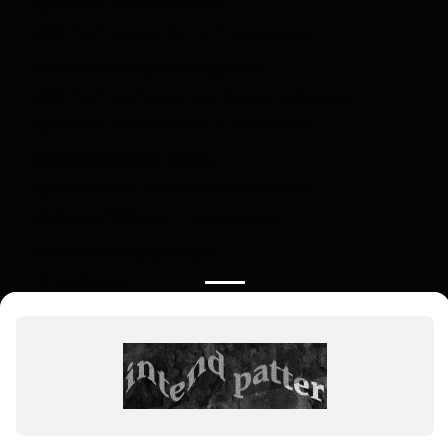
ДНК-тест на материнство
ДНК-тест на родство по Y-хромосоме
Этническое происхождение
ДНК-тест на этническое происхождение в
ДНК-тест на родство по Y-хромосоме
Другие важные тесты
ДНК-тесты на установление родства
Дедушка/бабушка — внук/внучка
Полезная информация
О компании
Цены
Вопрос-ответ (FAQ)
Контакты
Инструкции
Ваш регион:
Мамадыш