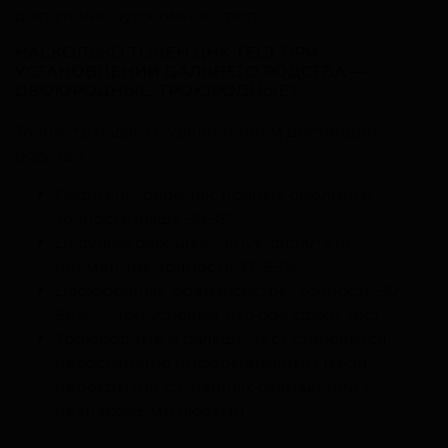
достаточно аутосомного теста.
НАСКОЛЬКО ТОЧЕН ДНК-ТЕСТ ПРИ
УСТАНОВЛЕНИИ ДАЛЬНЕГО РОДСТВА —
ДВОЮРОДНЫЕ, ТРОЮРОДНЫЕ?
Точность падает с увеличением дистанции
родства:
Родитель–ребёнок, полные сиблинги:
точность выше 99,99%
Дедушка/бабушка – внук, дядя/тётя –
племянник: точность 97–99%
Двоюродные братья/сёстры: точность 90–
96% — при условии, что оба сдают тест
Троюродные и дальше: тест становится
недостаточно информативным из-за
перекрытия случайных совпадений с
незнакомыми людьми