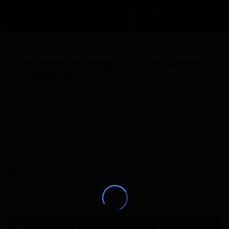
Как сдать образцы ДНК для анализа
на родство
За стандарт во всем мире принимается ротовой
мазок ватной палочкой с обратной стороны
щеки. Данный образец называется стандартным.
Его можно сдать, приехав к нам лично, или
собрать прямо у себя дома (смотрите
инструкцию
). Наша лаборатория может провести
ДНК-тест на родство по образцу, который был
собран в домашних условиях и хранился
несколько недель.