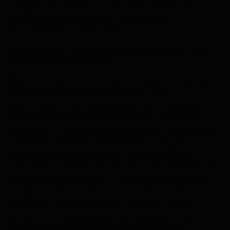
концентрацию ДНК — результат возможен
только при достаточном количестве
генетического материала.
КАК ДОКАЗАТЬ РОДСТВО ДЛЯ НАСЛЕДСТВА С
ПОМОЩЬЮ ДНК-ТЕСТА?
ДНК-тест применяется, когда документальные
доказательства родства утрачены или
отсутствуют — нет свидетельства о рождении,
метрических записей, документы уничтожены.
Алгоритм: (1) заказать судебную ДНК-экспертизу
в аккредитованной лаборатории, (2) сдать
образцы всех участников с предъявлением
паспорта, (3) получить официальное заключение
с подписью эксперта, (4) передать заключение
нотариусу, ведущему наследственное дело.
Нотариус принимает такое заключение как
достаточное доказательство биологического
родства при отсутствии документальных