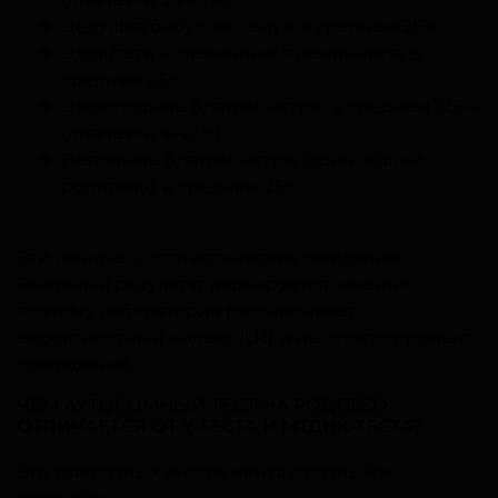
Дедушка/бабушка – внук: в среднем 25%
Дядя/тётя – племянник/племянница: в
среднем 25%
Двоюродные братья/сёстры: в среднем 12,5%
(диапазон 4–23%)
Неполные братья/сёстры (один общий
родитель): в среднем 25%
Эти данные — статистические ожидания.
Реальный результат варьируется: именно
поэтому лаборатория рассчитывает
вероятностный индекс (LR), а не просто процент
совпадения.
ЧЕМ АУТОСОМНЫЙ ТЕСТ НА РОДСТВО
ОТЛИЧАЕТСЯ ОТ Y-ТЕСТА И МТДНК-ТЕСТА?
Это три разных инструмента с разными