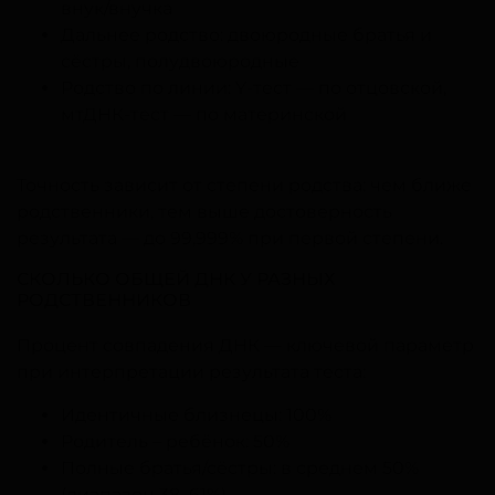
внук/внучка
Дальнее родство: двоюродные братья и
сёстры, полудвоюродные
Родство по линии: Y-тест — по отцовской,
мтДНК-тест — по материнской
Точность зависит от степени родства: чем ближе
родственники, тем выше достоверность
результата — до 99,999% при первой степени.
СКОЛЬКО ОБЩЕЙ ДНК У РАЗНЫХ
РОДСТВЕННИКОВ
Процент совпадения ДНК — ключевой параметр
при интерпретации результата теста:
Идентичные близнецы: 100%
Родитель – ребёнок: 50%
Полные братья/сёстры: в среднем 50%
(диапазон 38–61%)