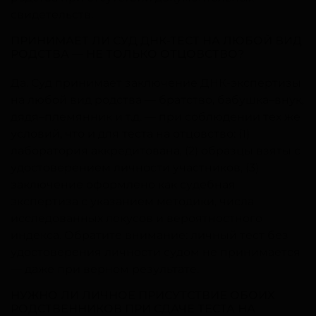
свидетельств.
ПРИНИМАЕТ ЛИ СУД ДНК-ТЕСТ НА ЛЮБОЙ ВИД
РОДСТВА — НЕ ТОЛЬКО ОТЦОВСТВО?
Да. Суд принимает заключение ДНК-экспертизы
на любой вид родства — братство, бабушка–внук,
дядя–племянник и т.д. — при соблюдении тех же
условий, что и для теста на отцовство: (1)
лаборатория аккредитована, (2) образцы взяты с
удостоверением личности участников, (3)
заключение оформлено как судебная
экспертиза с указанием методики, числа
исследованных локусов и вероятностного
индекса. Обратите внимание: личный тест без
удостоверения личности судом не принимается
— даже при верном результате.
НУЖНО ЛИ ЛИЧНОЕ ПРИСУТСТВИЕ ОБОИХ
РОДСТВЕННИКОВ ПРИ СДАЧЕ ТЕСТА НА