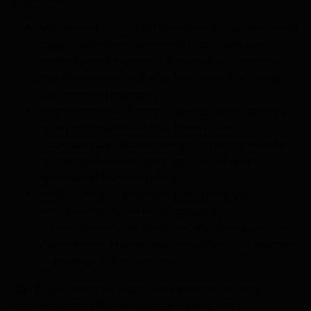
задачами:
Аутосомный тест (STR-анализ) — сравнивает
ДНК от обоих родителей. Подходит для
любой пары родственников: брат-сестра,
дядя-племянник, бабушка-внук. Работает до
3–5 степени родства.
Y-хромосомный тест — передаётся строго
по мужской линии без изменений.
Подходит для проверки родства мужчин по
отцовской линии: дед–отец–сын–внук.
Женщины не участвуют.
мтДНК-тест — передаётся строго по
материнской линии. Подходит для
установления общей прабабушки у любых
участников. Не определяет близкое родство
— только общую линию.
Для большинства задач («является ли этот
человек моим братом / дядей / внуком»)