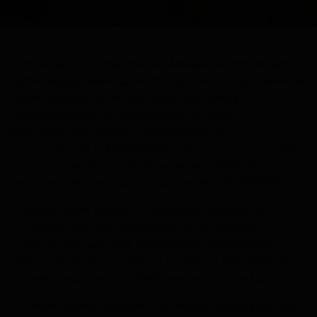
ДНК-анализ на родство в Мамадыше проводится
путем выделения ДНК-профилей из полученных
проб предполагаемых родственников и
последующего их сравнения. Анализ
родственных связей проводится по
аутосомным
маркерам
, по X-хромосоме, по
Y-хромосоме
или
мтДНК
. Точность полученных результатов
анализа ДНК на родство достигает 99,999999%.
Лаборатория является ведущей в области
генетических исследований и не требует
участия третьих лиц. Например, достаточно
образцов только от брата и сестры или дяди и
племянницы, или от бабушки и внука и т.д.
Устанавливаем абсолютно любые виды родства