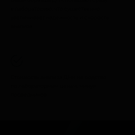
Ваши образцы ДНК попадают сразу
в лабораторию, что существенно
увеличивает надежность и скорость
анализа
Стоимость анализа ДНК на родство
по лабораторным ценам, минуя
посредников