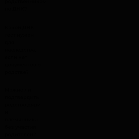
родственником
по ДНК?
Какой ДНК-
тест нужен
для
наследства,
если нет
документов о
родстве?
Можно ли
подтвердить
родство дяди
и
племянника
без участия
родителей?