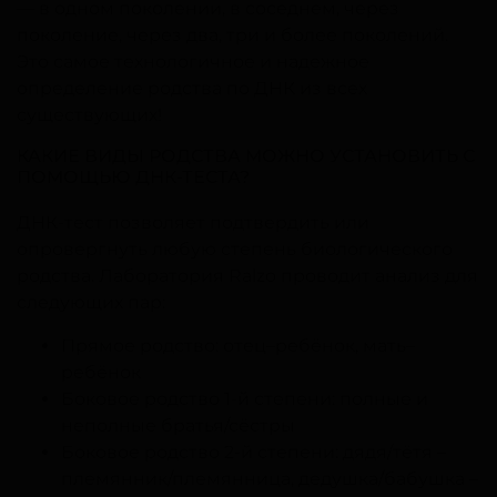
— в одном поколении, в соседнем, через
поколение, через два, три и более поколений.
Это самое технологичное и надежное
определение родства по ДНК из всех
существующих!
КАКИЕ ВИДЫ РОДСТВА МОЖНО УСТАНОВИТЬ С
ПОМОЩЬЮ ДНК-ТЕСТА?
ДНК-тест позволяет подтвердить или
опровергнуть любую степень биологического
родства. Лаборатория Ralzo проводит анализ для
следующих пар:
Прямое родство: отец–ребёнок, мать–
ребёнок
Боковое родство 1-й степени: полные и
неполные братья/сёстры
Боковое родство 2-й степени: дядя/тётя –
племянник/племянница, дедушка/бабушка –